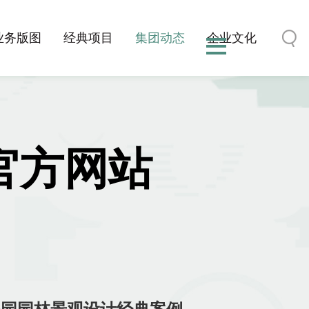
业务版图
经典项目
集团动态
企业文化
博官方网站