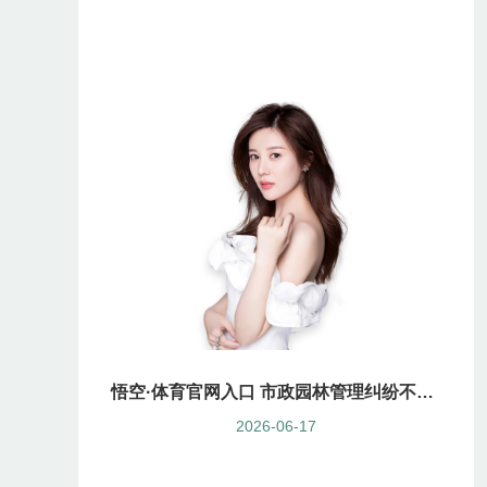
悟空·体育官网入口 市政园林管理纠纷不断，行业亟需规范！
2026-06-17