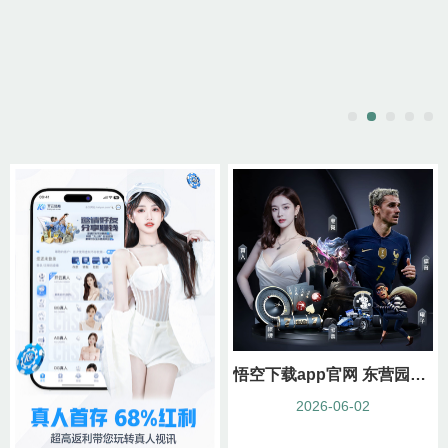
悟空下载app官网 东营园林绿化工程李万香
2026-06-02