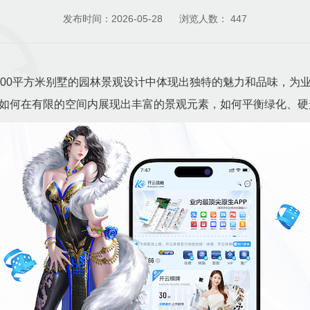
发布时间：2026-05-28
浏览人数：
447
1000平方米别墅的园林景观设计中体现出独特的魅力和品味，为
面临如何在有限的空间内展现出丰富的景观元素，如何平衡绿化、