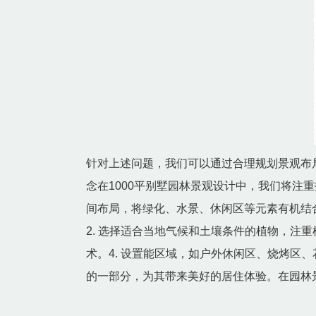
针对上述问题，我们可以通过合理规划景观布
念在1000平别墅园林景观设计中，我们将注
间布局，将绿化、水景、休闲区等元素有机结
2. 选择适合当地气候和土壤条件的植物，注重
术。4. 设置能区域，如户外休闲区、烧烤区
的一部分，为其带来美好的居住体验。在园林