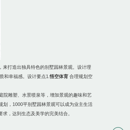
，来打造出独具特色的别墅园林景观。设计理
质和幸福感。设计要点1.
悟空体育
合理规划空
庭院雕塑、水景喷泉等，增加景观的趣味和艺
规划，1000平别墅园林景观可以成为业主生活
要求，达到生态及美学的完美结合。